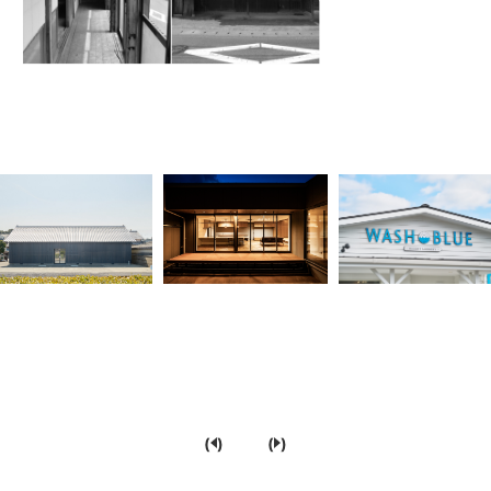
(
)
(
)