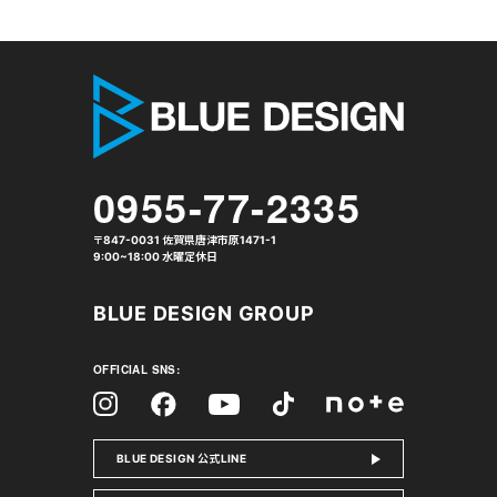
株式会社 
0955-77-2335
〒847-0031 佐賀県唐津市原1471-1
9:00~18:00 水曜定休日
BLUE DESIGN GROUP
OFFICIAL SNS:
Facebook
Instagram
Tiktok
YouTube
note
BLUE DESIGN 公式LINE