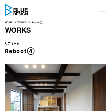
BLUE DESIGN
HOME
WORKS
Reboot④
WORKS
リフォーム
Reboot④