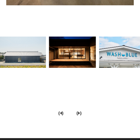
(
)
(
)