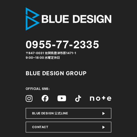
株式会社 
0955-77-2335
〒847-0031 佐賀県唐津市原1471-1
9:00~18:00 水曜定休日
BLUE DESIGN GROUP
OFFICIAL SNS:
Facebook
Instagram
Tiktok
YouTube
note
BLUE DESIGN 公式LINE
CONTACT