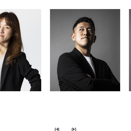
(
)
(
)