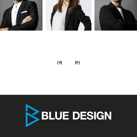
(
)
(
)
株式会社 