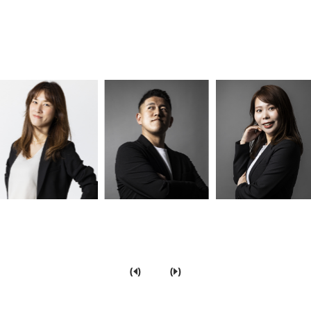
…
(
)
(
)