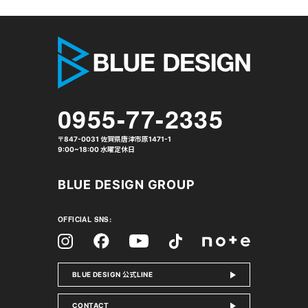
株式会社 
0955-77-2335
〒847-0031 佐賀県唐津市原1471-1
9:00~18:00 水曜定休日
BLUE DESIGN GROUP
OFFICIAL SNS:
Facebook
Instagram
Tiktok
YouTube
note
BLUE DESIGN 公式LINE
CONTACT