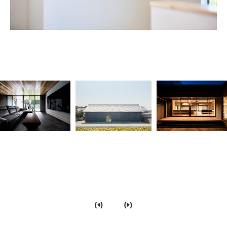
(
)
(
)