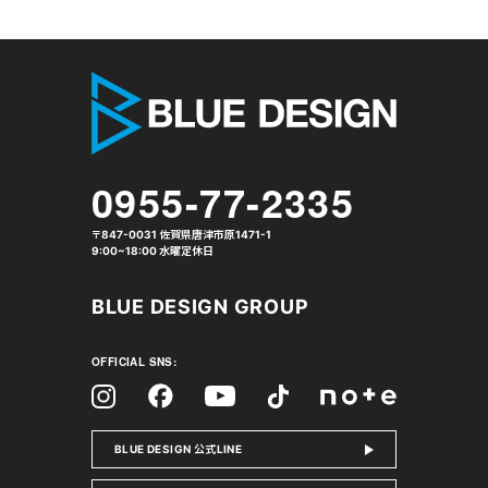
株式会社 
0955-77-2335
〒847-0031 佐賀県唐津市原1471-1
9:00~18:00 水曜定休日
BLUE DESIGN GROUP
OFFICIAL SNS:
Facebook
Instagram
Tiktok
YouTube
note
BLUE DESIGN 公式LINE