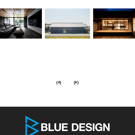
(
)
(
)
株式会社 