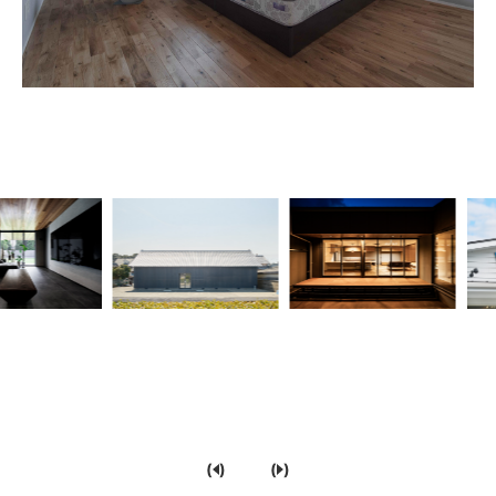
…
(
)
(
)