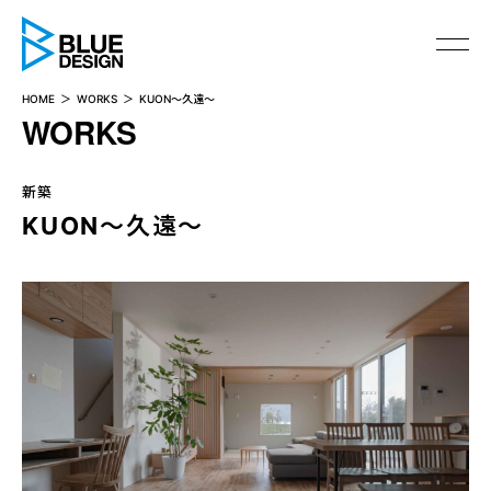
BLUE DESIGN
HOME
WORKS
KUON～久遠～
WORKS
新築
KUON～久遠～