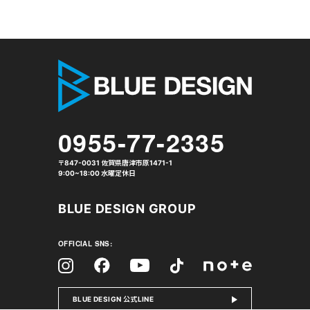
株式会社 
0955-77-2335
〒847-0031 佐賀県唐津市原1471-1
9:00~18:00 水曜定休日
BLUE DESIGN GROUP
OFFICIAL SNS:
Facebook
Instagram
Tiktok
YouTube
note
BLUE DESIGN 公式LINE